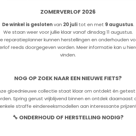
ij het kiezen van een nieuwe fiets.
ZOMERVERLOF 2026
enkele maanden nog volmondig te kunnen zeggen dat
estaat immers niet, maar is afhankelijk van waarvoor je
De winkel is gesloten
van
20 juli
tot en met
9 augustus
.
 frequentie van het gebruik, het traject en de fysieke
We staan weer voor jullie klaar vanaf dinsdag 11 augustus.
de reparatieplanner kunnen herstellingen en onderhouden vo
erlof reeds doorgegeven worden. Meer informatie kan u hie
vinden.
NOG OP ZOEK NAAR EEN NIEUWE FIETS?
ze gloednieuwe collectie staat klaar om ontdekt én getest
rden. Spring gerust vrijblijvend binnen en ontdek daarnaast 
enkele straffe eindereeksmodellen aan interessante prijzen
🔧 ONDERHOUD OF HERSTELLING NODIG?