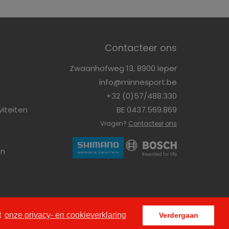
Contacteer ons
Zwaanhofweg 13, 8900 Ieper
info@minnesport.be
+32 (0)57/488.330
viteiten
BE 0437.569.869
Vragen?
Contacteer ons
en
t
onze privacy- en cookieverklaring
Verdergaan