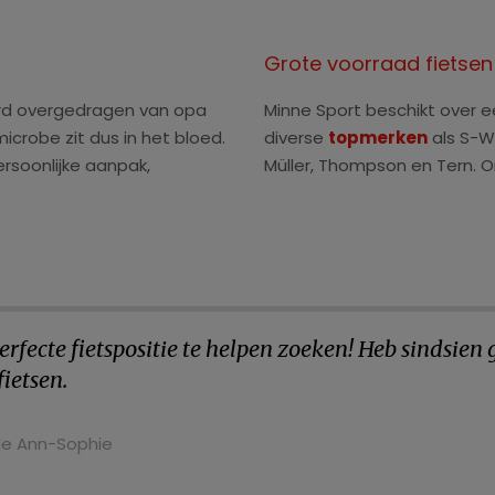
Grote voorraad fietse
erd overgedragen van opa
Minne Sport beschikt over 
icrobe zit dus in het bloed.
diverse
topmerken
als S-Wo
rsoonlijke aanpak,
Müller, Thompson en Tern. O
rfecte fietspositie te helpen zoeken! Heb sindsien 
fietsen.
e Ann-Sophie