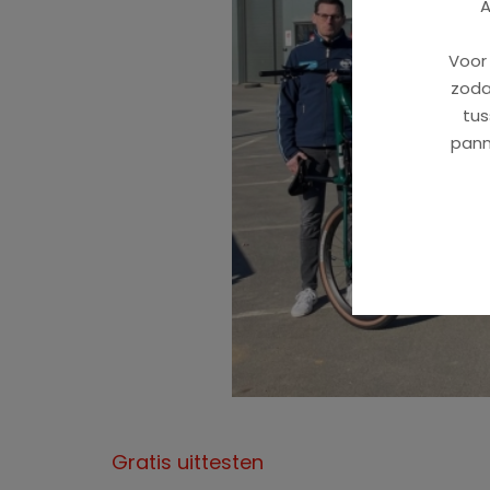
A
Voor
zoda
tus
pann
Gratis uittesten