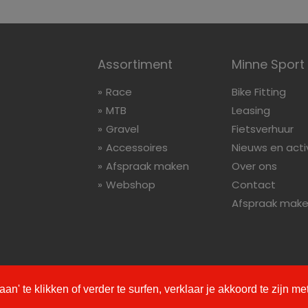
Assortiment
Minne Sport
Race
Bike Fitting
MTB
Leasing
Gravel
Fietsverhuur
Accessoires
Nieuws en acti
Afspraak maken
Over ons
Webshop
Contact
Afspraak mak
NNAARS 80 jaar Minne Sport
' te klikken of verder te surfen, verklaar je akkoord te zijn me