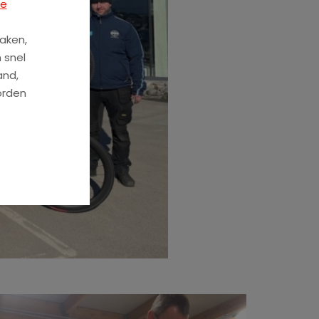
ze
aken,
 snel
and,
orden