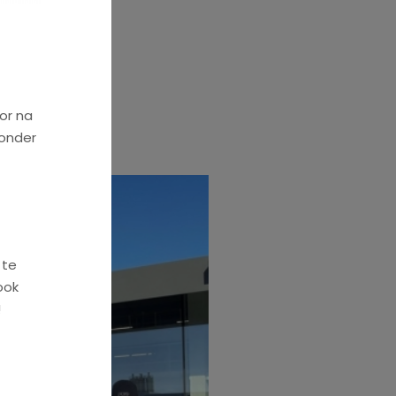
Katrien W.
or na
ronder
 te
ook
!