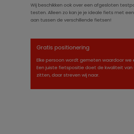
Wij beschikken ook over een afgesloten testpar
testen. Alleen zo kan je je ideale fiets met e
aan tussen de verschillende fietsen!
Gratis positionering
Elke persoon wordt gemeten waardoor we e
Een juiste fietspositie doet de kwaliteit va
zitten, daar streven wij naar.