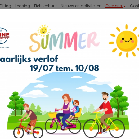
Fitting
Leasing
Fietsverhuur
Nieuws en activiteiten
Over ons
Con
MTB
GRAVEL
ACCESSOIRES
E SPORT, UW FIETSENWINKEL IN IEPER
l in Ieper
P
ngen mee te doen, als eerst de berg op te vlammen,
o
or de vlaamse velden te toeren, wij proberen u in uw
 verkopers begeleiden u graag in de oriënterende