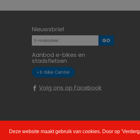
Nieuwsbrief
GO
Aanbod e-bikes en
stadsfietsen
« E-bike Center
Volg ons op Facebook
Sitemap
Privacy
Disclaimer
Afspraak maken
WI
Deze website maakt gebruik van cookies. Door op 'Verdergaan