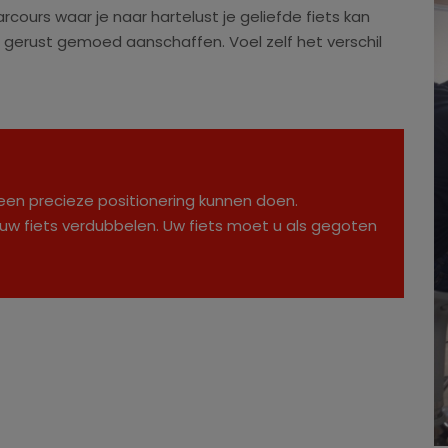
cours waar je naar hartelust je geliefde fiets kan
en gerust gemoed aanschaffen. Voel zelf het verschil
en precieze positionering kunnen doen.
n uw fiets verdubbelen. Uw fiets moet u als gegoten