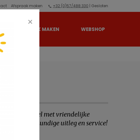
tact
Afspraak maken
+32 (0)57/488.330
| Gesloten
×
AFSPRAAK MAKEN
WEBSHOP
rachtige winkel met vriendelijke
nthaal en deskundige uitleg en service!