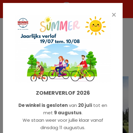
×
Fietsdragers
Met een fietsdrager neemt u uw fietsen overal mee
naartoe - snel, makkelijk en veilig.
Als u niet zeker weet welke fietsdrager het best bij u
past, vraag ons vrijblijvend advies.
ZOMERVERLOF 2026
De winkel is gesloten
van
20 juli
tot en
met
9 augustus
.
We staan weer voor jullie klaar vanaf
dinsdag 11 augustus.